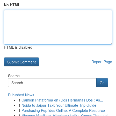
No HTML
HTML is disabled
Report Page
Search
Go
Published News
1
Camion Plataforma en {Dos Hermanas Dos : As...
1
Noida to Jaipur Taxi: Your Ultimate Trip Guide
1
Purchasing Peptides Online: A Complete Resource
1
Ninunua MacBook Mtaalamu katika Kenya: Thamani