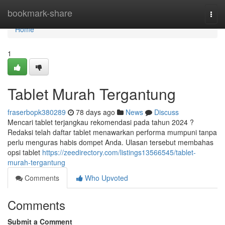
Home
bookmark-share
Togg
navi
Home
1
Tablet Murah Tergantung
fraserbopk380289
78 days ago
News
Discuss
Mencari tablet terjangkau rekomendasi pada tahun 2024 ?
Redaksi telah daftar tablet menawarkan performa mumpuni tanpa
perlu menguras habis dompet Anda. Ulasan tersebut membahas
opsi tablet
https://zeedirectory.com/listings13566545/tablet-
murah-tergantung
Comments
Who Upvoted
Comments
Submit a Comment