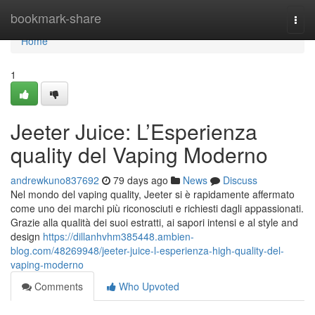
Home
bookmark-share
Togg
navi
Home
1
Jeeter Juice: L’Esperienza
quality del Vaping Moderno
andrewkuno837692
79 days ago
News
Discuss
Nel mondo del vaping quality, Jeeter si è rapidamente affermato
come uno dei marchi più riconosciuti e richiesti dagli appassionati.
Grazie alla qualità dei suoi estratti, ai sapori intensi e al style and
design
https://dillanhvhm385448.ambien-
blog.com/48269948/jeeter-juice-l-esperienza-high-quality-del-
vaping-moderno
Comments
Who Upvoted