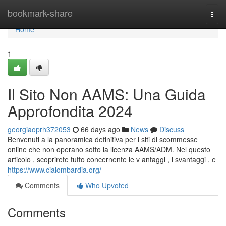
Home
bookmark-share
Togg
navi
Home
1
Il Sito Non AAMS: Una Guida
Approfondita 2024
georgiaoprh372053
66 days ago
News
Discuss
Benvenuti a la panoramica definitiva per i siti di scommesse
online che non operano sotto la licenza AAMS/ADM. Nel questo
articolo , scoprirete tutto concernente le v antaggi , i svantaggi , e
https://www.cialombardia.org/
Comments
Who Upvoted
Comments