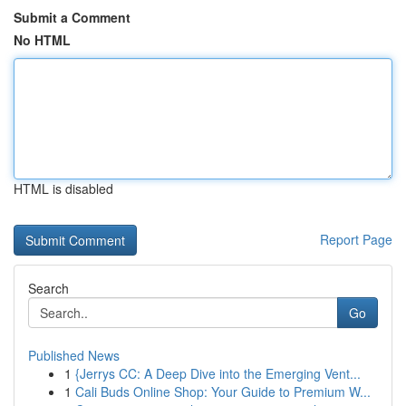
Submit a Comment
No HTML
HTML is disabled
Report Page
Search
Go
Published News
1
{Jerrys CC: A Deep Dive into the Emerging Vent...
1
Cali Buds Online Shop: Your Guide to Premium W...