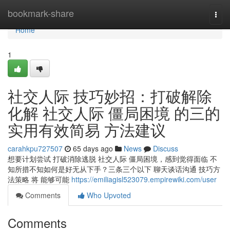
Home
bookmark-share
Togg
navi
Home
1
社交人际 技巧妙招：打破解除
化解 社交人际 僵局困境 的三的
实用有效简易 方法建议
carahkpu727507
65 days ago
News
Discuss
想要计划尝试 打破消除逃脱 社交人际 僵局困境，感到觉得面临 不
知所措不知如何是好无从下手？三条三个以下 聊天谈话沟通 技巧方
法策略 将 能够可能
https://emiliagisl523079.empirewiki.com/user
Comments
Who Upvoted
Comments