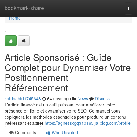
Home
bookmark-share
Togg
navi
Home
1
Article Sponsorisé : Guide
Complet pour Dynamiser Votre
Positionnement
Référencement
katrinahfdd745648
64 days ago
News
Discuss
L'article financé est un outil puissant pour améliorer votre
présence en ligne et dynamiser votre SEO. Ce manuel vous
expliquera les méthodes essentielles pour produire un contenu
intéressant et attirer
https://agnesskgq310165.ja-blog.com/profile
Comments
Who Upvoted