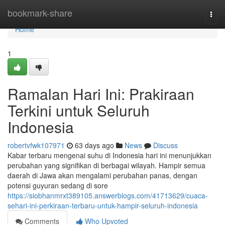
Home
bookmark-share
Togg
navi
Home
1
Ramalan Hari Ini: Prakiraan
Terkini untuk Seluruh
Indonesia
robertvfwk107971
63 days ago
News
Discuss
Kabar terbaru mengenai suhu di Indonesia hari ini menunjukkan
perubahan yang signifikan di berbagai wilayah. Hampir semua
daerah di Jawa akan mengalami perubahan panas, dengan
potensi guyuran sedang di sore
https://siobhanmrxt389105.answerblogs.com/41713629/cuaca-
sehari-ini-perkiraan-terbaru-untuk-hampir-seluruh-indonesia
Comments
Who Upvoted