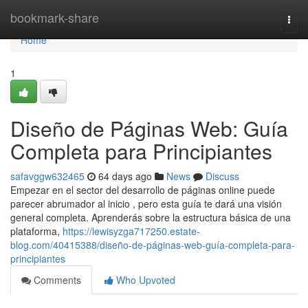
Home
bookmark-share
Togg
navi
Home
1
Diseño de Páginas Web: Guía
Completa para Principiantes
safavggw632465
64 days ago
News
Discuss
Empezar en el sector del desarrollo de páginas online puede
parecer abrumador al inicio , pero esta guía te dará una visión
general completa. Aprenderás sobre la estructura básica de una
plataforma,
https://lewisyzga717250.estate-
blog.com/40415388/diseño-de-páginas-web-guía-completa-para-
principiantes
Comments
Who Upvoted