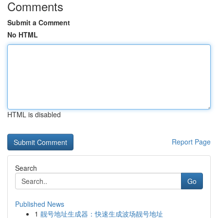
Comments
Submit a Comment
No HTML
HTML is disabled
Report Page
Search
Go
Published News
1
靓号地址生成器：快速生成波场靓号地址