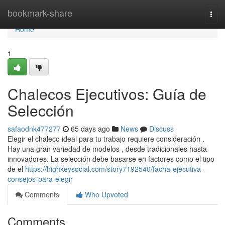
Home
bookmark-share
Togg
navi
Home
1
Chalecos Ejecutivos: Guía de
Selección
safaodnk477277
65 days ago
News
Discuss
Elegir el chaleco ideal para tu trabajo requiere consideración .
Hay una gran variedad de modelos , desde tradicionales hasta
innovadores. La selección debe basarse en factores como el tipo
de el
https://highkeysocial.com/story7192540/facha-ejecutiva-
consejos-para-elegir
Comments
Who Upvoted
Comments