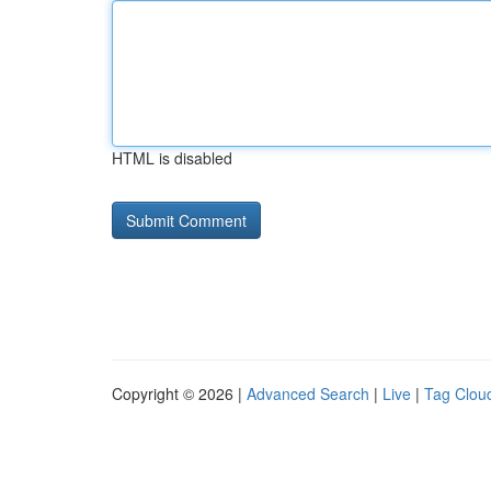
HTML is disabled
Copyright © 2026 |
Advanced Search
|
Live
|
Tag Clou