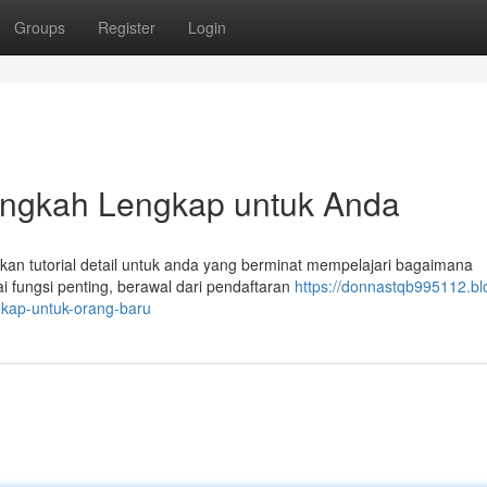
Groups
Register
Login
langkah Lengkap untuk Anda
akan tutorial detail untuk anda yang berminat mempelajari bagaimana
 fungsi penting, berawal dari pendaftaran
https://donnastqb995112.bl
gkap-untuk-orang-baru