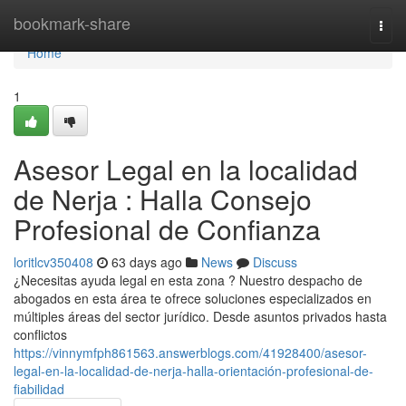
Home
bookmark-share
Togg
navi
Home
1
Asesor Legal en la localidad
de Nerja : Halla Consejo
Profesional de Confianza
loritlcv350408
63 days ago
News
Discuss
¿Necesitas ayuda legal en esta zona ? Nuestro despacho de
abogados en esta área te ofrece soluciones especializados en
múltiples áreas del sector jurídico. Desde asuntos privados hasta
conflictos
https://vinnymfph861563.answerblogs.com/41928400/asesor-
legal-en-la-localidad-de-nerja-halla-orientación-profesional-de-
fiabilidad