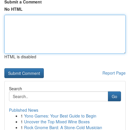
Submit a Comment
No HTML
HTML is disabled
Report Page
Search
Go
Published News
1
Yono Games: Your Best Guide to Begin
1
Uncover the Top Mixed Wine Boxes
1
Rock Gnome Bard: A Stone-Cold Musician