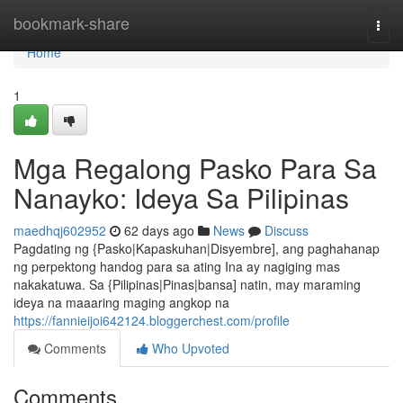
Home
bookmark-share
Togg
navi
Home
1
Mga Regalong Pasko Para Sa
Nanayko: Ideya Sa Pilipinas
maedhqj602952
62 days ago
News
Discuss
Pagdating ng {Pasko|Kapaskuhan|Disyembre], ang paghahanap
ng perpektong handog para sa ating Ina ay nagiging mas
nakakatuwa. Sa {Pilipinas|Pinas|bansa] natin, may maraming
ideya na maaaring maging angkop na
https://fannieijoi642124.bloggerchest.com/profile
Comments
Who Upvoted
Comments