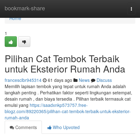
Home
bookmark-share
Togg
navi
Home
1
Pilihan Cat Tembok Terbaik
untuk Eksterior Rumah Anda
francesclbr945314
61 days ago
News
Discuss
Memilih lapisan tembok yang tepat untuk rumah Anda adalah
langkah penting . Perhatikan faktor seperti lingkungan setempat,
desain rumah , dan biaya tersedia . Pilihan terbaik termasuk cat
emulsi yang
https://saadxnkp573757.free-
blogz.com/89220365/pilihan-cat-tembok-terbaik-untuk-eksterior-
rumah-anda
Comments
Who Upvoted