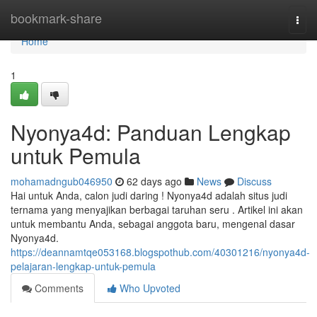
Home
bookmark-share
Togg
navi
Home
1
Nyonya4d: Panduan Lengkap
untuk Pemula
mohamadngub046950
62 days ago
News
Discuss
Hai untuk Anda, calon judi daring ! Nyonya4d adalah situs judi
ternama yang menyajikan berbagai taruhan seru . Artikel ini akan
untuk membantu Anda, sebagai anggota baru, mengenal dasar
Nyonya4d.
https://deannamtqe053168.blogspothub.com/40301216/nyonya4d-
pelajaran-lengkap-untuk-pemula
Comments
Who Upvoted