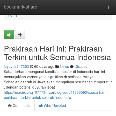
Home
bookmark-share
Togg
navi
Home
1
Prakiraan Hari Ini: Prakiraan
Terkini untuk Semua Indonesia
jayavrts147353
60 days ago
News
Discuss
Kabar terbaru mengenai kondisi atmosfer di Indonesia hari ini
menunjukkan variasi yang signifikan di berbagai wilayah.
Sebagian daerah di Jawa akan mengalami perubahan temperatur
, dengan potensi guyuran lebat
https://maciecuhq107773.nizarblog.com/41803592/cuaca-hari-ini-
perkiraan-terkini-untuk-seluruh-indonesia
Comments
Who Upvoted