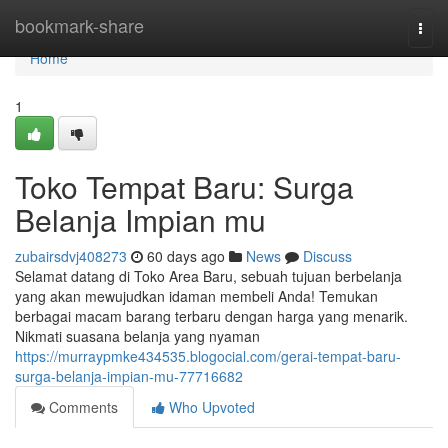
Home
bookmark-share
Togg
navi
Home
1
Toko Tempat Baru: Surga
Belanja Impian mu
zubairsdvj408273
60 days ago
News
Discuss
Selamat datang di Toko Area Baru, sebuah tujuan berbelanja
yang akan mewujudkan idaman membeli Anda! Temukan
berbagai macam barang terbaru dengan harga yang menarik.
Nikmati suasana belanja yang nyaman
https://murraypmke434535.blogocial.com/gerai-tempat-baru-
surga-belanja-impian-mu-77716682
Comments
Who Upvoted