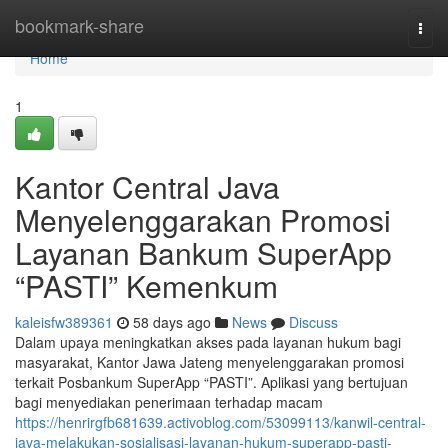
Home
bookmark-share
Togg
navi
Home
1
Kantor Central Java
Menyelenggarakan Promosi
Layanan Bankum SuperApp
“PASTI” Kemenkum
kaleisfw389361
58 days ago
News
Discuss
Dalam upaya meningkatkan akses pada layanan hukum bagi
masyarakat, Kantor Jawa Jateng menyelenggarakan promosi
terkait Posbankum SuperApp “PASTI”. Aplikasi yang bertujuan
bagi menyediakan penerimaan terhadap macam
https://henrirgfb681639.activoblog.com/53099113/kanwil-central-
java-melakukan-sosialisasi-layanan-hukum-superapp-pasti-