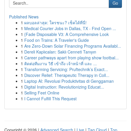
Go
Published News
1
ผลบอลล่าสุด: ใครชนะ? เช็คได้ที่นี่!
1
Medical Courier Jobs in Dallas, TX - Find Open ...
1
{Fade Disposable V3: A Comprehensive Look
1
Food on Trains: A Traveler's Guide
1
Are Zero-Down Solar Financing Programs Availabl...
1
Dereli Kaplıcaları: Saklı Cenneti Tanıyın
1
Career pathways apart from playing show footbal...
1
ติดต่อทีมงาน วิธี เข้าถึง เจ้าหน้าที่ และ ...
1
Transforming Servicing: Pruftechnik’s Exact...
1
Discover Relief: Therapeutic Therapy in Coll...
1
Laptop AI: Revolusi Produktivitas di Genggaman
1
Digital Instruction: Revolutionizing Educat...
1
Selling Feet Online
1
I Cannot Fulfill This Request
Copyright © 2026 |
Advanced Search
|
Live
|
Tag Cloud
|
Top