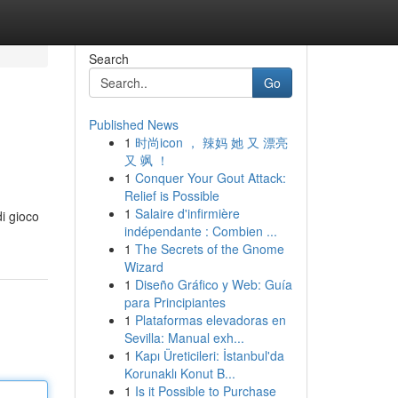
Search
Go
Published News
1
时尚icon ， 辣妈 她 又 漂亮
又 飒 ！
1
Conquer Your Gout Attack:
Relief is Possible
1
Salaire d'infirmière
di gioco
indépendante : Combien ...
1
The Secrets of the Gnome
Wizard
1
Diseño Gráfico y Web: Guía
para Principiantes
1
Plataformas elevadoras en
Sevilla: Manual exh...
1
Kapı Üreticileri: İstanbul'da
Korunaklı Konut B...
1
Is it Possible to Purchase