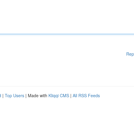
Rep
d
|
Top Users
| Made with
Kliqqi CMS
|
All RSS Feeds