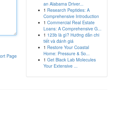
an Alabama Driver...
1
Research Peptides: A
Comprehensive Introduction
1
Commercial Real Estate
Loans: A Comprehensive G...
1
123b là gì? Hướng dẫn chi
tiết và đánh giá
1
Restore Your Coastal
Home: Pressure & So...
ort Page
1
Get Black Lab Molecules
Your Extensive ...