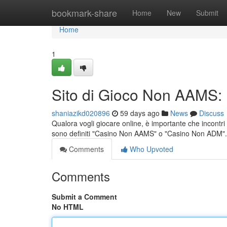
Home
bookmark-share
Home
New
Submit
Home
1
Sito di Gioco Non AAMS: 
shaniazikd020896
59 days ago
News
Discuss
Qualora vogli giocare online, è importante che incontri
sono definiti "Casino Non AAMS" o "Casino Non ADM".
Comments
Who Upvoted
Comments
Submit a Comment
No HTML