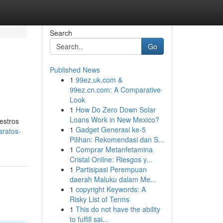
Search
Go
Published News
1
99ez.uk.com &
99ez.cn.com: A Comparative
Look
1
How Do Zero Down Solar
Loans Work in New Mexico?
estros
1
Gadget Generasi ke-5
aratos-
Pilihan: Rekomendasi dan S...
1
Comprar Metanfetamina
Cristal Online: Riesgos y...
1
Partisipasi Perempuan
daerah Maluku dalam Me...
1
copyright Keywords: A
Risky List of Terms
1
This do not have the ability
to fulfill sai...