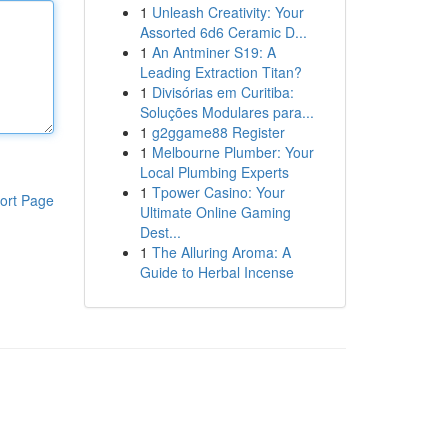
1
Unleash Creativity: Your
Assorted 6d6 Ceramic D...
1
An Antminer S19: A
Leading Extraction Titan?
1
Divisórias em Curitiba:
Soluções Modulares para...
1
g2ggame88 Register
1
Melbourne Plumber: Your
Local Plumbing Experts
1
Tpower Casino: Your
ort Page
Ultimate Online Gaming
Dest...
1
The Alluring Aroma: A
Guide to Herbal Incense