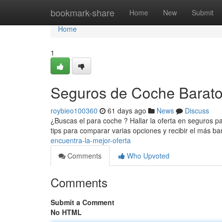
Home
bookmark-share
Home
New
Submit
Home
1
Seguros de Coche Baratos
roybieo100360
61 days ago
News
Discuss
¿Buscas el para coche ? Hallar la oferta en seguros 
tips para comparar varias opciones y recibir el más b
encuentra-la-mejor-oferta
Comments
Who Upvoted
Comments
Submit a Comment
No HTML