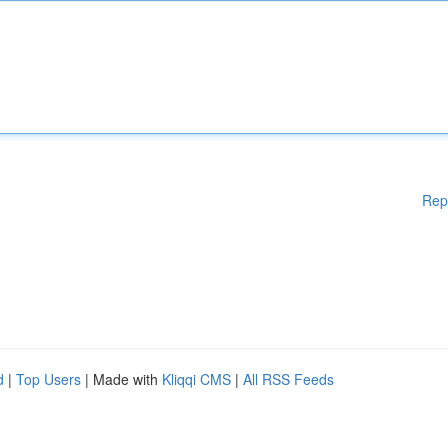
Rep
d
|
Top Users
| Made with
Kliqqi CMS
|
All RSS Feeds