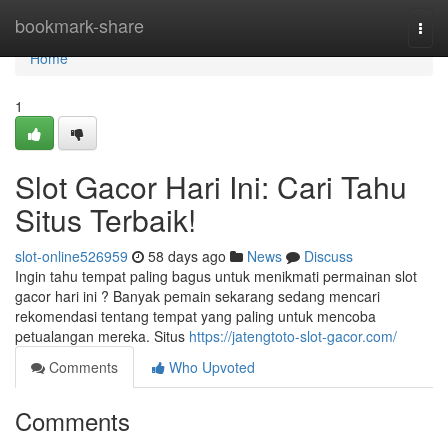
Home
bookmark-share
Togg
navi
Home
1
Slot Gacor Hari Ini: Cari Tahu
Situs Terbaik!
slot-online526959
58 days ago
News
Discuss
Ingin tahu tempat paling bagus untuk menikmati permainan slot
gacor hari ini ? Banyak pemain sekarang sedang mencari
rekomendasi tentang tempat yang paling untuk mencoba
petualangan mereka. Situs
https://jatengtoto-slot-gacor.com/
Comments
Who Upvoted
Comments