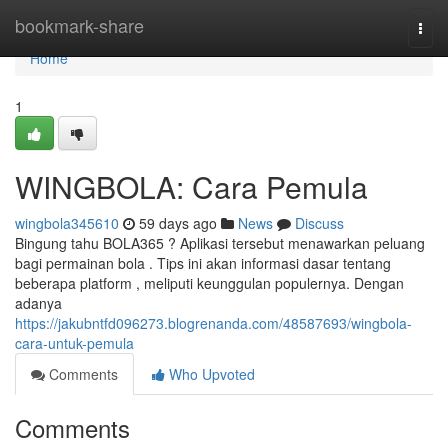
Home
bookmark-share
Togg
navi
Home
1
WINGBOLA: Cara Pemula
wingbola345610
59 days ago
News
Discuss
Bingung tahu BOLA365 ? Aplikasi tersebut menawarkan peluang
bagi permainan bola . Tips ini akan informasi dasar tentang
beberapa platform , meliputi keunggulan populernya. Dengan
adanya
https://jakubntfd096273.blogrenanda.com/48587693/wingbola-
cara-untuk-pemula
Comments
Who Upvoted
Comments