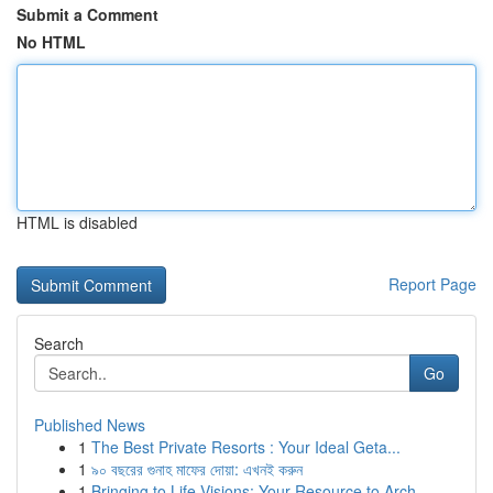
Submit a Comment
No HTML
HTML is disabled
Report Page
Search
Go
Published News
1
The Best Private Resorts : Your Ideal Geta...
1
৯০ বছরের গুনাহ মাফের দোয়া: এখনই করুন
1
Bringing to Life Visions: Your Resource to Arch...