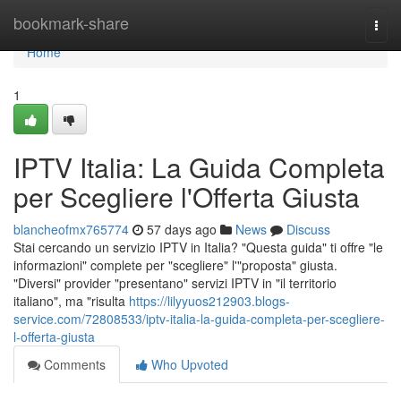
Home
bookmark-share
Togg
navi
Home
1
IPTV Italia: La Guida Completa
per Scegliere l'Offerta Giusta
blancheofmx765774
57 days ago
News
Discuss
Stai cercando un servizio IPTV in Italia? "Questa guida" ti offre "le
informazioni" complete per "scegliere" l'"proposta" giusta.
"Diversi" provider "presentano" servizi IPTV in "il territorio
italiano", ma "risulta
https://lilyyuos212903.blogs-
service.com/72808533/iptv-italia-la-guida-completa-per-scegliere-
l-offerta-giusta
Comments
Who Upvoted