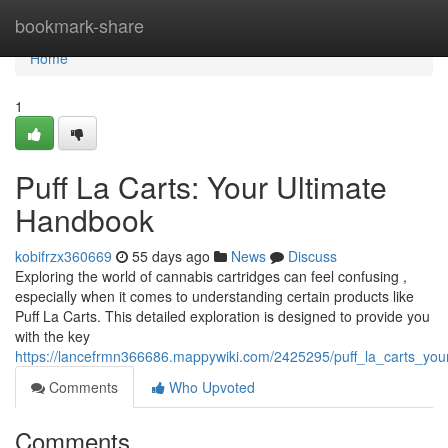
Home
bookmark-share
Home
1
Puff La Carts: Your Ultimate
Handbook
kobifrzx360669
55 days ago
News
Discuss
Exploring the world of cannabis cartridges can feel confusing ,
especially when it comes to understanding certain products like
Puff La Carts. This detailed exploration is designed to provide you
with the key
https://lancefrmn366686.mappywiki.com/2425295/puff_la_carts_you
Comments
Who Upvoted
Comments