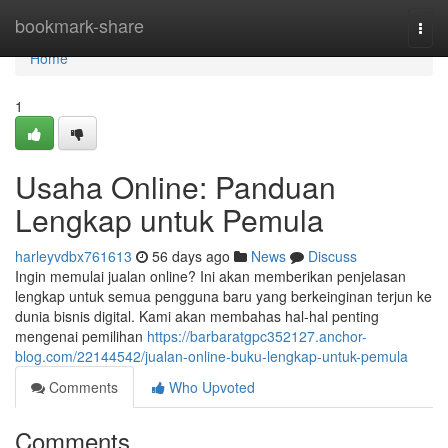
Home
bookmark-share
Togg
navi
Home
1
Usaha Online: Panduan
Lengkap untuk Pemula
harleyvdbx761613
56 days ago
News
Discuss
Ingin memulai jualan online? Ini akan memberikan penjelasan
lengkap untuk semua pengguna baru yang berkeinginan terjun ke
dunia bisnis digital. Kami akan membahas hal-hal penting
mengenai pemilihan
https://barbaratgpc352127.anchor-
blog.com/22144542/jualan-online-buku-lengkap-untuk-pemula
Comments
Who Upvoted
Comments