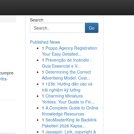
Search
Go
Published News
1
Poppo Agency Registration:
Your Easy Detailed...
1
Prevenção de Incêndio :
Guia Essencial e V...
1
Determining the Correct
 cumpre
Advertising Model: Cost...
itta-
1
123b: Hướng dẫn vào và
trải nghiệm kỹ lưỡng
1
Charming Miniature
Yorkies: Your Guide to Fin...
1
A Complete Guide to Online
Knowledge Resources
1
SeoMasterKing ile Backlink
Paketleri 2026 Kapsa...
1
Jayaspin: Link, copyright &