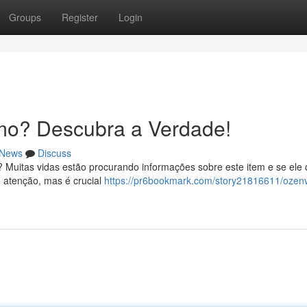
Groups
Register
Login
mo? Descubra a Verdade!
News
Discuss
? Muitas vidas estão procurando informações sobre este item e se ele
 atenção, mas é crucial
https://pr6bookmark.com/story21816611/ozenv