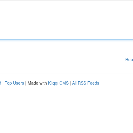
Rep
d
|
Top Users
| Made with
Kliqqi CMS
|
All RSS Feeds