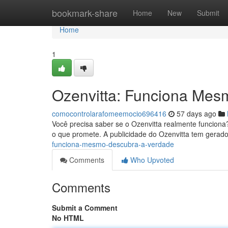
Home
bookmark-share
Home
New
Submit
Home
1
Ozenvitta: Funciona Mes
comocontrolarafomeemocio696416
57 days ago
Você precisa saber se o Ozenvitta realmente funciona
o que promete. A publicidade do Ozenvitta tem gerado
funciona-mesmo-descubra-a-verdade
Comments
Who Upvoted
Comments
Submit a Comment
No HTML