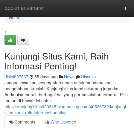
Home
bookmark-share
Togg
navi
Home
1
Kunjungi Situs Kami, Raih
Informasi Penting!
disini807867
55 days ago
News
Discuss
Jangan lewatkan kesempatan emas untuk mendapatkan
pengetahuan krusial ! Kunjungi situs kami sekarang juga dan
Anda bisa meraih berbagai hal yang permasalahan terbaru . Pilih
tautan di bawah ini untuk
https://kunjungisitus920315.blogmazing.com/40526732/kunjungi-
situs-kami-raih-informasi-penting
Comments
Who Upvoted