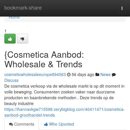
Home
bookmark-share
Togg
navi
Home
1
{Cosmetica Aanbod:
Wholesale & Trends
cosmeticwholesaleeurope894563
56 days ago
News
Discuss
De cosmetica verkoop via de wholesale markt is op dit moment in
volle beweging. Consumenten zoeken vaker naar duurzame
producten en baanbrekende methoden . Deze trends op de
beauty industrie
https://ihannavkgw715598.verybigblog.com/40411471/cosmetica-
aanbod-groothandel-trends
Comments
Who Upvoted