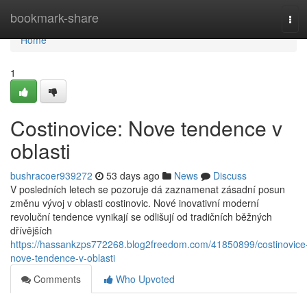
Home
bookmark-share
Tog
navi
Home
1
Costinovice: Nove tendence v
oblasti
bushracoer939272
53 days ago
News
Discuss
V posledních letech se pozoruje dá zaznamenat zásadní posun
změnu vývoj v oblasti costinovic. Nové inovativní moderní
revoluční tendence vynikají se odlišují od tradičních běžných
dřívějších
https://hassankzps772268.blog2freedom.com/41850899/costinovice
nove-tendence-v-oblasti
Comments
Who Upvoted