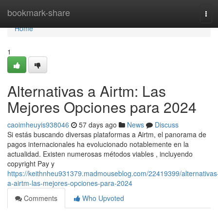
Home
bookmark-share
Tog
navi
Home
1
Alternativas a Airtm: Las
Mejores Opciones para 2024
caoimheuyis938046
57 days ago
News
Discuss
Si estás buscando diversas plataformas a Airtm, el panorama de
pagos internacionales ha evolucionado notablemente en la
actualidad. Existen numerosas métodos viables , incluyendo
copyright Pay y
https://keithnheu931379.madmouseblog.com/22419399/alternativas
a-airtm-las-mejores-opciones-para-2024
Comments
Who Upvoted