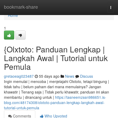
Home
bookmark-share
Togg
navi
Home
1
{Olxtoto: Panduan Lengkap |
Langkah Awal | Tutorial untuk
Pemula
gretaoeag023487
55 days ago
News
Discuss
Ingin memulai | mencoba | menjelajahi Olxtoto, tetapi bingung |
tidak tahu | belum paham dari mana memulainya? Jangan
khawatir | Tenang saja | Tidak perlu khawatir, panduan ini akan
membantu | dirancang untuk |
https://tasneemzssn986651.is-
blog.com/48174308/olxtoto-panduan-lengkap-langkah-awal-
tutorial-untuk-pemula
Comments
Who Upvoted