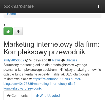
Home
bookmark-share
Togg
navi
Home
1
Marketing internetowy dla firm:
Kompleksowy przewodnik
lillidyvt053582
54 days ago
News
Discuss
Skuteczny marketing online dla przedsiębiorstw wymaga
poznania kompleksowego spektrum . Niniejszy artykuł gruntownie
opisuje fundamentalne aspekty , takie jak SEO dla Google,
reklamowe akcje w
https://rajanmnon892733.humor-
blog.com/40175835/marketing-internetowy-dla-firm-
kompleksowy-przewodnik
Comments
Who Upvoted