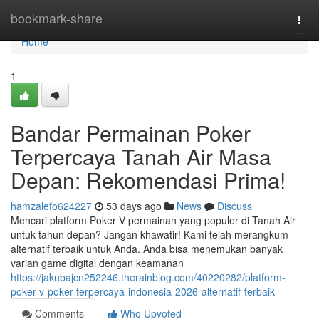
Home
bookmark-share
Togg
navi
Home
1
Bandar Permainan Poker
Terpercaya Tanah Air Masa
Depan: Rekomendasi Prima!
hamzalefo624227
53 days ago
News
Discuss
Mencari platform Poker V permainan yang populer di Tanah Air
untuk tahun depan? Jangan khawatir! Kami telah merangkum
alternatif terbaik untuk Anda. Anda bisa menemukan banyak
varian game digital dengan keamanan
https://jakubajcn252246.therainblog.com/40220282/platform-
poker-v-poker-terpercaya-indonesia-2026-alternatif-terbaik
Comments
Who Upvoted