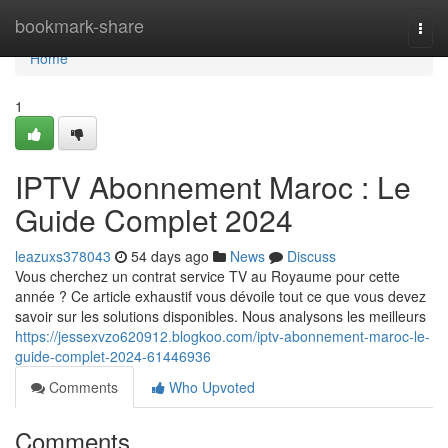
Home
bookmark-share
Togg
navi
Home
1
IPTV Abonnement Maroc : Le
Guide Complet 2024
leazuxs378043
54 days ago
News
Discuss
Vous cherchez un contrat service TV au Royaume pour cette
année ? Ce article exhaustif vous dévoile tout ce que vous devez
savoir sur les solutions disponibles. Nous analysons les meilleurs
https://jessexvzo620912.blogkoo.com/iptv-abonnement-maroc-le-
guide-complet-2024-61446936
Comments
Who Upvoted
Comments