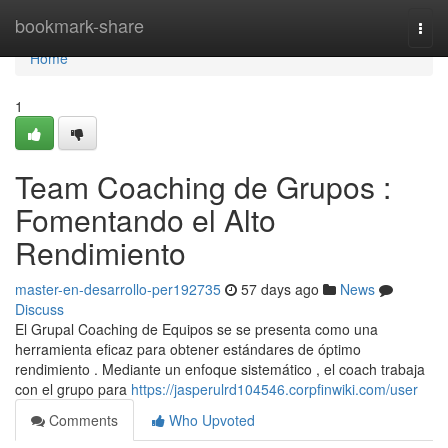
Home
bookmark-share
Togg
navi
Home
1
Team Coaching de Grupos :
Fomentando el Alto
Rendimiento
master-en-desarrollo-per192735
57 days ago
News
Discuss
El Grupal Coaching de Equipos se se presenta como una
herramienta eficaz para obtener estándares de óptimo
rendimiento . Mediante un enfoque sistemático , el coach trabaja
con el grupo para
https://jasperulrd104546.corpfinwiki.com/user
Comments
Who Upvoted