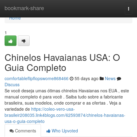
Home
bookmark-share
Togg
navi
Home
1
Chinelos Havaianas USA: O
Guia Completo
comfortableflipflopswome868466
55 days ago
News
Discuss
Se você deseja umas ótimas chinelos Havaianas nos EUA , este
manual completo é para você . Saiba tudo sobre a fabricante
brasileira, suas modelos, onde comprar e as ofertas . Veja a
variedade de
https://coleo-vero-usa-
brasileir208035.link4blogs.com/62593874/chinelos-havaianas-
usa-o-guia-completo
Comments
Who Upvoted