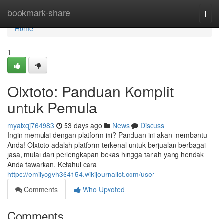
Home
bookmark-share
Togg
navi
Home
1
Olxtoto: Panduan Komplit
untuk Pemula
myalxqj764983
53 days ago
News
Discuss
Ingin memulai dengan platform ini? Panduan ini akan membantu
Anda! Olxtoto adalah platform terkenal untuk berjualan berbagai
jasa, mulai dari perlengkapan bekas hingga tanah yang hendak
Anda tawarkan. Ketahui cara
https://emilycgvh364154.wikijournalist.com/user
Comments
Who Upvoted
Comments