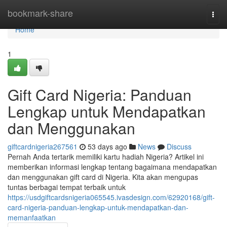
Home
bookmark-share
Togg
navi
Home
1
Gift Card Nigeria: Panduan
Lengkap untuk Mendapatkan
dan Menggunakan
giftcardnigeria267561
53 days ago
News
Discuss
Pernah Anda tertarik memiliki kartu hadiah Nigeria? Artikel ini
memberikan informasi lengkap tentang bagaimana mendapatkan
dan menggunakan gift card di Nigeria. Kita akan mengupas
tuntas berbagai tempat terbaik untuk
https://usdgiftcardsnigeria065545.ivasdesign.com/62920168/gift-
card-nigeria-panduan-lengkap-untuk-mendapatkan-dan-
memanfaatkan