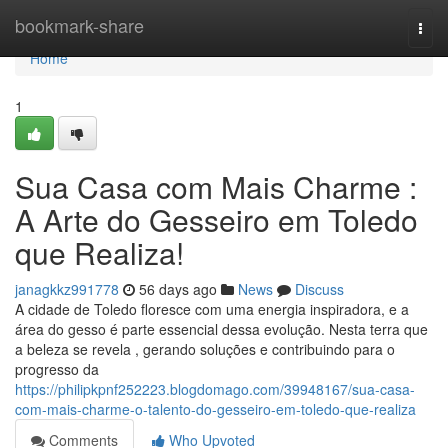
Home
bookmark-share
Togg
navi
Home
1
Sua Casa com Mais Charme :
A Arte do Gesseiro em Toledo
que Realiza!
janagkkz991778
56 days ago
News
Discuss
A cidade de Toledo floresce com uma energia inspiradora, e a
área do gesso é parte essencial dessa evolução. Nesta terra que
a beleza se revela , gerando soluções e contribuindo para o
progresso da
https://philipkpnf252223.blogdomago.com/39948167/sua-casa-
com-mais-charme-o-talento-do-gesseiro-em-toledo-que-realiza
Comments
Who Upvoted