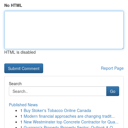
No HTML
HTML is disabled
Report Page
Search
Go
Published News
1
Buy Stoker's Tobacco Online Canada
1
Modern financial approaches are changing tradit...
1
New Westminster top Concrete Contractor for Qua...
1
Gurgaon's Property Property Sector: Outlook & O...