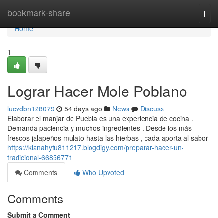
Home
bookmark-share
Togg
navi
Home
1
Lograr Hacer Mole Poblano
lucvdbn128079
54 days ago
News
Discuss
Elaborar el manjar de Puebla es una experiencia de cocina .
Demanda paciencia y muchos ingredientes . Desde los más
frescos jalapeños mulato hasta las hierbas , cada aporta al sabor
https://kianahytu811217.blogdigy.com/preparar-hacer-un-
tradicional-66856771
Comments
Who Upvoted
Comments
Submit a Comment