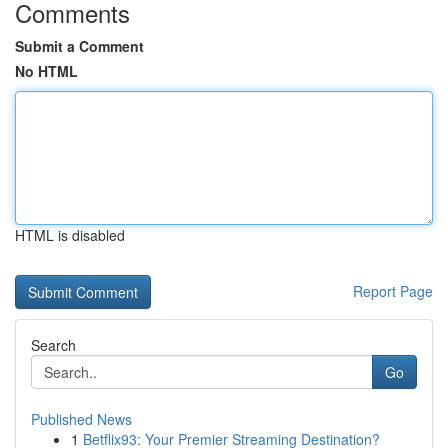
Comments
Submit a Comment
No HTML
HTML is disabled
Report Page
Search
Go
Published News
1
Betflix93: Your Premier Streaming Destination?