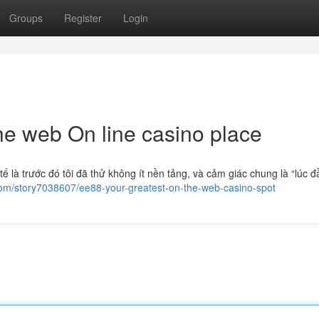
Groups
Register
Login
e web On line casino place
 là trước đó tôi đã thử không ít nền tảng, và cảm giác chung là “lúc đ
.com/story7038607/ee88-your-greatest-on-the-web-casino-spot