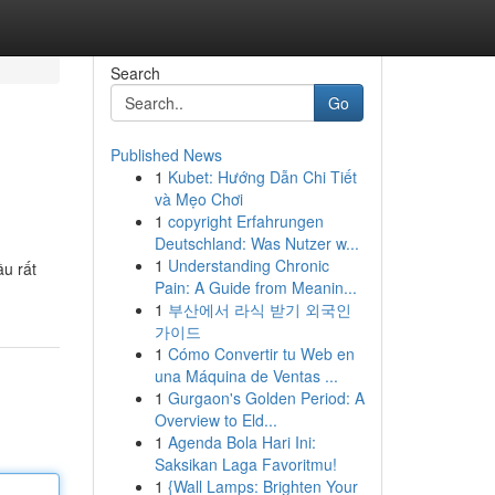
Search
Go
Published News
1
Kubet: Hướng Dẫn Chi Tiết
và Mẹo Chơi
1
copyright Erfahrungen
Deutschland: Was Nutzer w...
1
Understanding Chronic
ầu rất
Pain: A Guide from Meanin...
1
부산에서 라식 받기 외국인
가이드
1
Cómo Convertir tu Web en
una Máquina de Ventas ...
1
Gurgaon's Golden Period: A
Overview to Eld...
1
Agenda Bola Hari Ini:
Saksikan Laga Favoritmu!
1
{Wall Lamps: Brighten Your