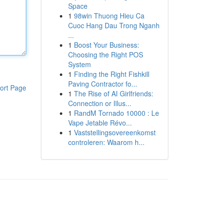
Space
1
98win Thuong Hieu Ca
Cuoc Hang Dau Trong Nganh
...
1
Boost Your Business:
Choosing the Right POS
System
1
Finding the Right Fishkill
Paving Contractor fo...
ort Page
1
The Rise of AI Girlfriends:
Connection or Illus...
1
RandM Tornado 10000 : Le
Vape Jetable Révo...
1
Vaststellingsovereenkomst
controleren: Waarom h...