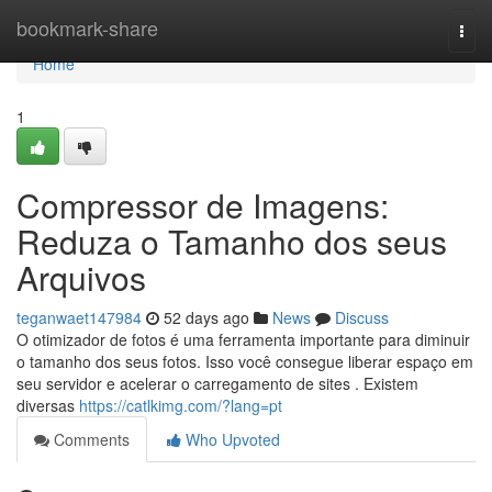
Home
bookmark-share
Togg
navi
Home
1
Compressor de Imagens:
Reduza o Tamanho dos seus
Arquivos
teganwaet147984
52 days ago
News
Discuss
O otimizador de fotos é uma ferramenta importante para diminuir
o tamanho dos seus fotos. Isso você consegue liberar espaço em
seu servidor e acelerar o carregamento de sites . Existem
diversas
https://catlkimg.com/?lang=pt
Comments
Who Upvoted