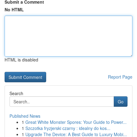
Submit a Comment
No HTML
HTML is disabled
Report Page
Search
Go
Published News
1
Great White Monster Spores: Your Guide to Power...
1
Szczotka fryzjerski czarny : idealny do kos...
1
Upgrade The Device: A Best Guide to Luxury Mobi...