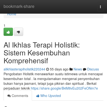
Home
bookmark-share
Togg
navi
Home
1
Al Ikhlas Terapi Holistik:
Sistem Kesembuhan
Komprehensif
alikhlasterapiholistik220244
55 days ago
News
Discuss
Pengobatan Holistik menawarkan suatu istimewa untuk mencapai
kesembuhan total . Ia mengutamakan mengenai penyembuhan
bukan hanya jasmani, tetapi juga pikiran dan spiritual . Berkat
perpaduan teknik
https://share.google/B4M8vEu202FeONm7e
Comments
Who Upvoted