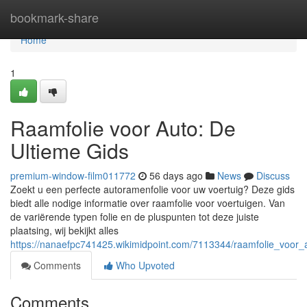
Home
bookmark-share
Home
1
Raamfolie voor Auto: De
Ultieme Gids
premium-window-film011772
56 days ago
News
Discuss
Zoekt u een perfecte autoramenfolie voor uw voertuig? Deze gids
biedt alle nodige informatie over raamfolie voor voertuigen. Van
de variërende typen folie en de pluspunten tot deze juiste
plaatsing, wij bekijkt alles
https://nanaefpc741425.wikimidpoint.com/7113344/raamfolie_voor_
Comments
Who Upvoted
Comments