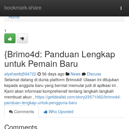
Home
bookmark-share
Togg
navi
Home
1
{Brimo4d: Panduan Lengkap
untuk Pemain Baru
alyshaeibj594722
56 days ago
News
Discuss
Selamat datang di dunia platform Brimo4d! Ulasan ini ditujukan
kepada anggota baru yang berniat memulai judi di aplikasi ini .
Kami akan informasi komprehensif tentang langkah-langkah
membuat akun ,
https://getidealist.com/story23571062/brimo4d-
panduan-lengkap-untuk-pengguna-baru
Comments
Who Upvoted
Comments