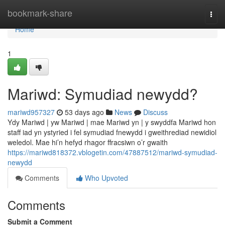
Home
bookmark-share
Togg
navi
Home
1
Mariwd: Symudiad newydd?
mariwd957327
53 days ago
News
Discuss
Ydy Mariwd | yw Mariwd | mae Mariwd yn | y swyddfa Mariwd hon
staff iad yn ystyried i fel symudiad fnewydd i gweithrediad newidiol
weledol. Mae hi’n hefyd rhagor ffracsiwn o’r gwaith
https://mariwd818372.vblogetin.com/47887512/mariwd-symudiad-
newydd
Comments
Who Upvoted
Comments
Submit a Comment