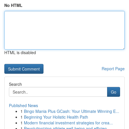
No HTML
HTML is disabled
Report Page
Search
Go
Published News
1
Bingo Mania Plus GCash: Your Ultimate Winning E...
1
Beginning Your Holistic Health Path
1
Modern financial investment strategies for crea...
1
Revolutionizing athlete well-being and efficien...