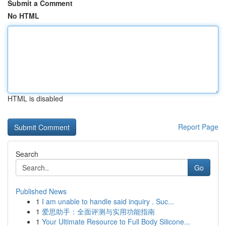
Submit a Comment
No HTML
HTML is disabled
Report Page
Search
Go
Published News
1
I am unable to handle said inquiry . Suc...
1
爱思助手：全面评测与实用功能指南
1
Your Ultimate Resource to Full Body Silicone...