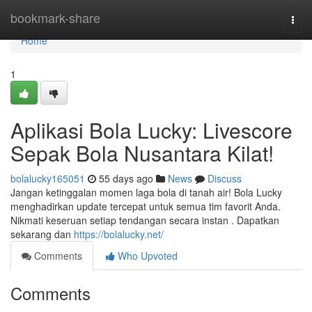
Home
bookmark-share
Togg
navi
Home
1
Aplikasi Bola Lucky: Livescore
Sepak Bola Nusantara Kilat!
bolalucky165051
55 days ago
News
Discuss
Jangan ketinggalan momen laga bola di tanah air! Bola Lucky
menghadirkan update tercepat untuk semua tim favorit Anda.
Nikmati keseruan setiap tendangan secara instan . Dapatkan
sekarang dan
https://bolalucky.net/
Comments
Who Upvoted
Comments