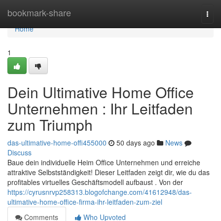
Home
bookmark-share
Togg
navi
Home
1
Dein Ultimative Home Office
Unternehmen : Ihr Leitfaden
zum Triumph
das-ultimative-home-offi455000
50 days ago
News
Discuss
Baue dein individuelle Heim Office Unternehmen und erreiche
attraktive Selbstständigkeit! Dieser Leitfaden zeigt dir, wie du das
profitables virtuelles Geschäftsmodell aufbaust . Von der
https://cyrusnrvp258313.blogofchange.com/41612948/das-
ultimative-home-office-firma-ihr-leitfaden-zum-ziel
Comments
Who Upvoted