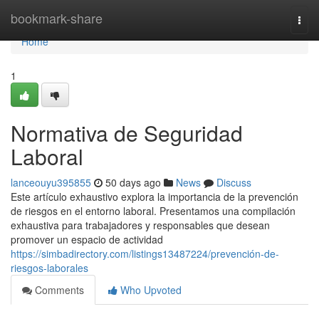
Home
bookmark-share
Togg
navi
Home
1
Normativa de Seguridad
Laboral
lanceouyu395855
50 days ago
News
Discuss
Este artículo exhaustivo explora la importancia de la prevención
de riesgos en el entorno laboral. Presentamos una compilación
exhaustiva para trabajadores y responsables que desean
promover un espacio de actividad
https://simbadirectory.com/listings13487224/prevención-de-
riesgos-laborales
Comments
Who Upvoted